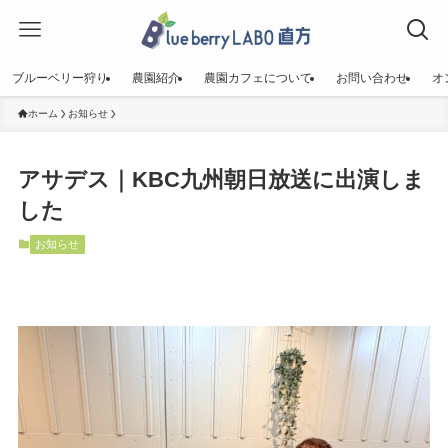
ブルーベリー狩り
農園紹介
農園カフェについて
お問い合わせ
オ
ホーム
お知らせ
アサデス｜KBC九州朝日放送に出演しま
した
お知らせ