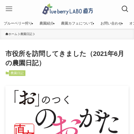
ブルーベリー狩り
農園紹介
農園カフェについて
お問い合わせ
オ
ホーム
農園日記
市役所を訪問してきました（2021年6月
の農園日記）
農園日記